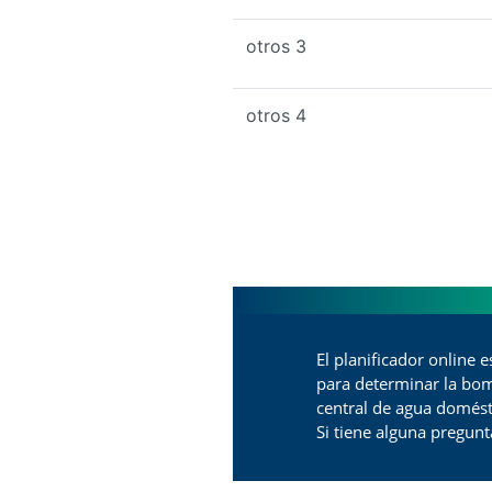
otros 3
otros 4
El planificador online 
para determinar la bo
central de agua domés
Si tiene alguna pregun