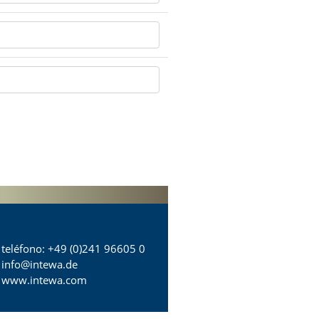
teléfono
: +49 (0)241 96605 0
info@intewa.de
www.intewa.com